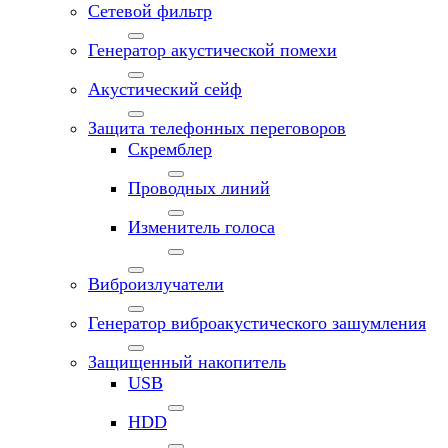
Сетевой фильтр
Генератор акустической помехи
Акустический сейф
Защита телефонных переговоров
Скремблер
Проводных линий
Изменитель голоса
Виброизлучатели
Генератор виброакустического зашумления
Защищенный накопитель
USB
HDD