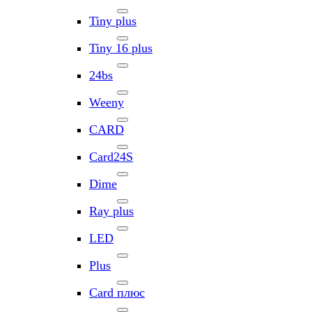
Tiny plus
Tiny 16 plus
24bs
Weeny
CARD
Card24S
Dime
Ray plus
LED
Plus
Card плюс