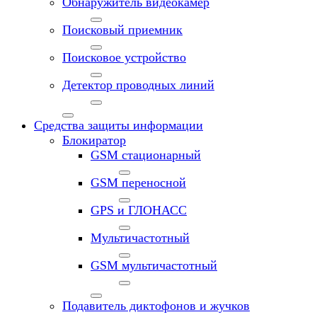
Обнаружитель видеокамер
Поисковый приемник
Поисковое устройство
Детектор проводных линий
Средства защиты информации
Блокиратор
GSM стационарный
GSM переносной
GPS и ГЛОНАСС
Мультичастотный
GSM мультичастотный
Подавитель диктофонов и жучков