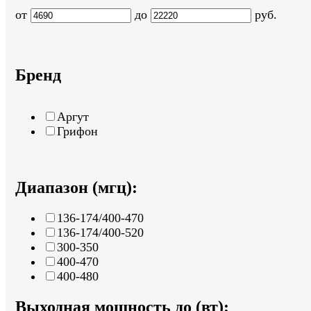
от
до
руб.
Бренд
Аргут
Грифон
Диапазон (мгц):
136-174/400-470
136-174/400-520
300-350
400-470
400-480
Выходная мощность до (вт):