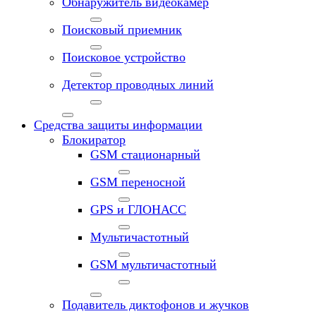
Обнаружитель видеокамер
Поисковый приемник
Поисковое устройство
Детектор проводных линий
Средства защиты информации
Блокиратор
GSM стационарный
GSM переносной
GPS и ГЛОНАСС
Мультичастотный
GSM мультичастотный
Подавитель диктофонов и жучков