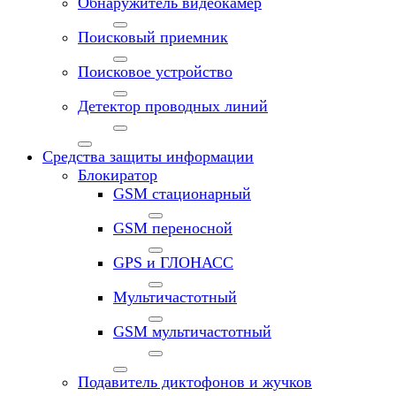
Обнаружитель видеокамер
Поисковый приемник
Поисковое устройство
Детектор проводных линий
Средства защиты информации
Блокиратор
GSM стационарный
GSM переносной
GPS и ГЛОНАСС
Мультичастотный
GSM мультичастотный
Подавитель диктофонов и жучков