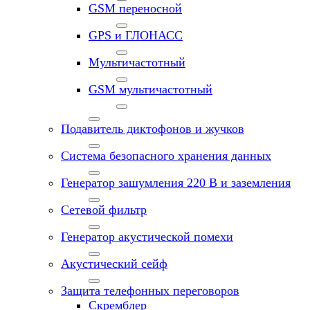
GSM переносной
GPS и ГЛОНАСС
Мультичастотный
GSM мультичастотный
Подавитель диктофонов и жучков
Система безопасного хранения данных
Генератор зашумления 220 В и заземления
Сетевой фильтр
Генератор акустической помехи
Акустический сейф
Защита телефонных переговоров
Скремблер