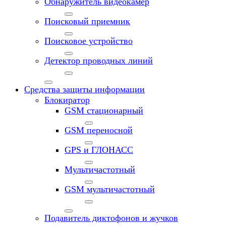
Обнаружитель видеокамер
Поисковый приемник
Поисковое устройство
Детектор проводных линий
Средства защиты информации
Блокиратор
GSM стационарный
GSM переносной
GPS и ГЛОНАСС
Мультичастотный
GSM мультичастотный
Подавитель диктофонов и жучков