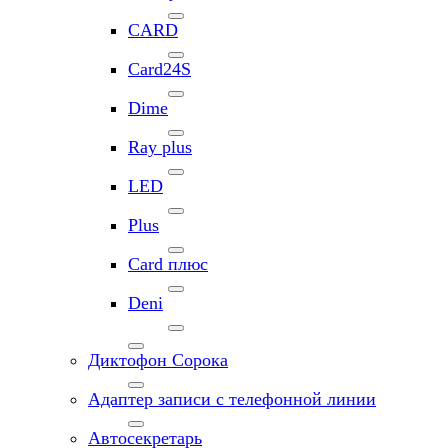
CARD
Card24S
Dime
Ray plus
LED
Plus
Card плюс
Deni
Диктофон Сорока
Адаптер записи с телефонной линии
Автосекретарь