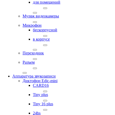
для помещений
Муляж видеокамеры
Микрофон
бескорпусной
в корпусе
Переходник
Разъем
Аппаратура звукозаписи
Диктофон Edic-mini
CARD16
Tiny plus
Tiny 16 plus
24bs