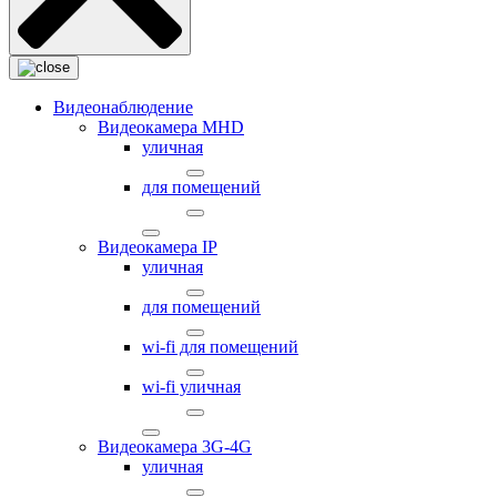
Видеонаблюдение
Видеокамера MНD
уличная
для помещений
Видеокамера IP
уличная
для помещений
wi-fi для помещений
wi-fi уличная
Видеокамера 3G-4G
уличная