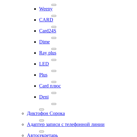
Weeny
CARD
Card24S
Dime
Ray plus
LED
Plus
Card плюс
Deni
Диктофон Сорока
Адаптер записи с телефонной линии
Автосекретарь