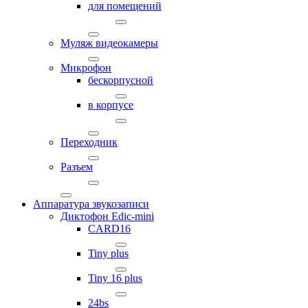
для помещений
Муляж видеокамеры
Микрофон
бескорпусной
в корпусе
Переходник
Разъем
Аппаратура звукозаписи
Диктофон Edic-mini
CARD16
Tiny plus
Tiny 16 plus
24bs